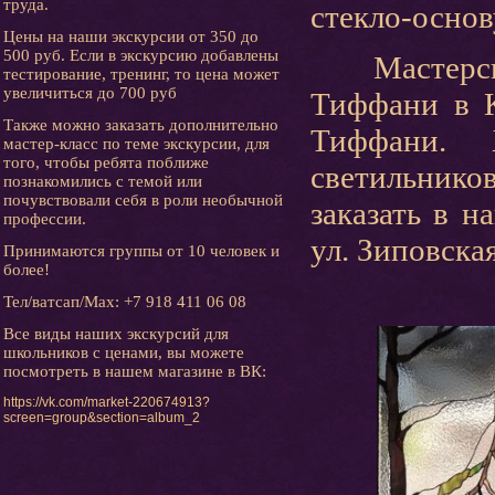
труда.
стекло-основ
Цены на наши экскурсии от 350 до
500 руб. Если в экскурсию добавлены
Мастерская
тестирование, тренинг, то цена может
увеличиться до 700 руб
Тиффани в К
Также можно заказать дополнительно
Тиффани. 
мастер-класс по теме экскурсии, для
того, чтобы ребята поближе
светильник
познакомились с темой или
почувствовали себя в роли необычной
заказать в н
профессии.
ул. Зиповская,
Принимаются группы от 10 человек и
более!
Тел/ватсап/Мах: +7 918 411 06 08
Все виды наших экскурсий для
школьников с ценами, вы можете
посмотреть в нашем магазине в ВК:
https://vk.com/market-220674913?
screen=group&section=album_2