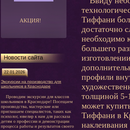
Ввиду небол
технологиче
Тиффани боль
АКЦИЯ!
достаточно с
необходимо 
большего раз
изготовлени
Новости сайта
дополнитель
22.01.2026
профили внут
Экскурсии на производство для
художествен
школьников в Краснодаре
толщиной 5-1
Проводим экскурсии для классов
школьников в Краснодаре! Посещаем
может купить
производства, мастерские или
приглашаем специалистов, таких как
Тиффани в К
психолог, ювелир к нам для рассказа
детям о профессии и демонстрации
наклеивания 
процесса работы и результатов своего