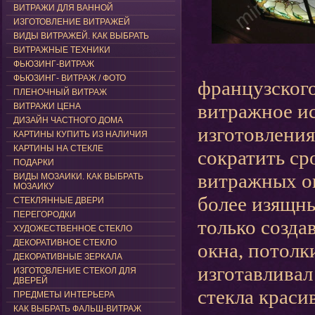
ВИТРАЖИ ДЛЯ ВАННОЙ
ИЗГОТОВЛЕНИЕ ВИТРАЖЕЙ
ВИДЫ ВИТРАЖЕЙ. КАК ВЫБРАТЬ
ВИТРАЖНЫЕ ТЕХНИКИ
ФЬЮЗИНГ-ВИТРАЖ
ФЬЮЗИНГ- ВИТРАЖ / ФОТО
французского
ПЛЕНОЧНЫЙ ВИТРАЖ
витражное и
ВИТРАЖИ ЦЕНА
ДИЗАЙН ЧАСТНОГО ДОМА
изготовления
КАРТИНЫ КУПИТЬ ИЗ НАЛИЧИЯ
КАРТИНЫ НА СТЕКЛЕ
сократить ср
ПОДАРКИ
витражных ок
ВИДЫ МОЗАИКИ. КАК ВЫБРАТЬ
МОЗАИКУ
более изящн
СТЕКЛЯННЫЕ ДВЕРИ
ПЕРЕГОРОДКИ
только созд
ХУДОЖЕСТВЕННОЕ СТЕКЛО
ДЕКОРАТИВНОЕ СТЕКЛО
окна, потолки
ДЕКОРАТИВНЫЕ ЗЕРКАЛА
изготавливал
ИЗГОТОВЛЕНИЕ СТЕКОЛ ДЛЯ
ДВЕРЕЙ
стекла крас
ПРЕДМЕТЫ ИНТЕРЬЕРА
КАК ВЫБРАТЬ ФАЛЬШ-ВИТРАЖ