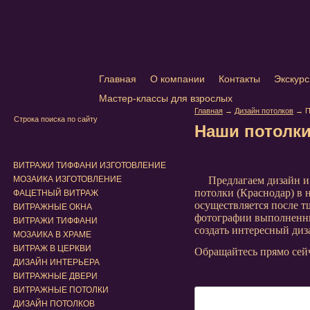
Главная
О компании
Контакты
Экскурс
Мастер-классы для взрослых
Главная
→
Дизайн потолков
→
П
Наши потолки
ВИТРАЖИ ТИФФАНИ ИЗГОТОВЛЕНИЕ
МОЗАИКА ИЗГОТОВЛЕНИЕ
Предлагаем дизайн и и
потолки (Краснодар) в 
ФАЦЕТНЫЙ ВИТРАЖ
осуществляется после 
ВИТРАЖНЫЕ ОКНА
фотографии выполненных
ВИТРАЖИ ТИФФАНИ
создать интересный диза
МОЗАИКА В ХРАМЕ
ВИТРАЖ В ЦЕРКВИ
Обращайтесь прямо сейч
ДИЗАЙН ИНТЕРЬЕРА
ВИТРАЖНЫЕ ДВЕРИ
ВИТРАЖНЫЕ ПОТОЛКИ
ДИЗАЙН ПОТОЛКОВ