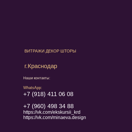
ВИТРАЖИ ДЕКОР ШТОРЫ
г.Краснодар
Наши контакты:
WhatsApp:
+7 (918) 411 06 08
+7 (960) 498 34 88
https://vk.com/ekskursii_krd
https://vk.com/minaeva.design