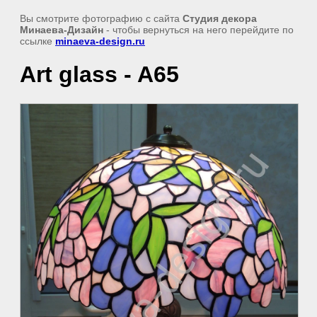
Вы смотрите фотографию с сайта
Студия декора
Минаева-Дизайн
- чтобы вернуться на него перейдите по
ссылке
minaeva-design.ru
Аrt glass - A65