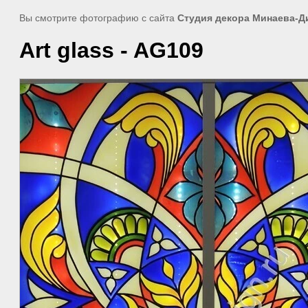
Вы смотрите фотографию с сайта
Студия декора Минаева-Д
Аrt glass - AG109